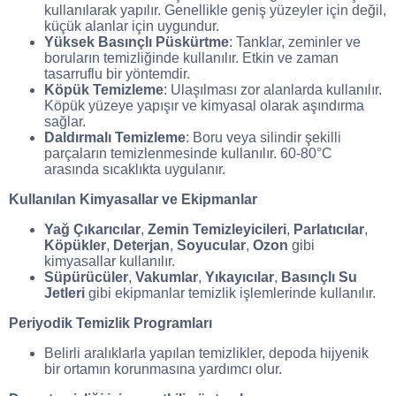
kullanılarak yapılır. Genellikle geniş yüzeyler için değil,
küçük alanlar için uygundur.
Yüksek Basınçlı Püskürtme
: Tanklar, zeminler ve
boruların temizliğinde kullanılır. Etkin ve zaman
tasarruflu bir yöntemdir.
Köpük Temizleme
: Ulaşılması zor alanlarda kullanılır.
Köpük yüzeye yapışır ve kimyasal olarak aşındırma
sağlar.
Daldırmalı Temizleme
: Boru veya silindir şekilli
parçaların temizlenmesinde kullanılır. 60-80°C
arasında sıcaklıkta uygulanır.
Kullanılan Kimyasallar ve Ekipmanlar
Yağ Çıkarıcılar
,
Zemin Temizleyicileri
,
Parlatıcılar
,
Köpükler
,
Deterjan
,
Soyucular
,
Ozon
gibi
kimyasallar kullanılır.
Süpürücüler
,
Vakumlar
,
Yıkayıcılar
,
Basınçlı Su
Jetleri
gibi ekipmanlar temizlik işlemlerinde kullanılır.
Periyodik Temizlik Programları
Belirli aralıklarla yapılan temizlikler, depoda hijyenik
bir ortamın korunmasına yardımcı olur.