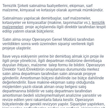
Temizlik Şirketi satınalma faaliyetlerini, ekipman, sarf
malzeme, kimyasal ve kırtasiye olarak ayırmak mümkündür.
Satınalması yapılacak demirbaşlar, sarf malzemeler,
kırtasiyeler ve kimyasallar (makine, taşınmazlar vs.),
temizlik
malzemeleri
proje açılışlarında ilgili direktör tarafından tespit
edilip yatırım olarak bütçelenir.
Satın alma onayı Operasyon Genel Müdürü tarafından
verildikten sonra web üzerinden siparişi verilerek ilgili
projeye ulaştırılır.
İlave veya eskiyenin yerine bir demirbaş almak için proje ile
ilgili proje yöneticisi, ilgili departman müdürüne demirbaşa
duyulan ihtiyacı, malzeme talep formu ile bildirir. Operasyon
Direktör Yard./Direktörün onaylaması durumunda merkez
satın alma departmanı tarafından satın alınarak projeye
gönderilir. Amortisman bütçesi dahilinde ise bütçe dahilinde
değerlendirilir. İlave makine-ekipman satışı olduğunda
müşteriden yazılı olarak alınan onay belgesi satış
departmanına bildirilir ve satış departmanı tarafından
amortisman bedeli sözleşme/maliyet analizine yansıtılır ve
revize edilen yeni rakamlarla fatura kesilir. Operasyon
bütçelerinde de gerekli revizyon yapılır. Siparişler yapılırken,