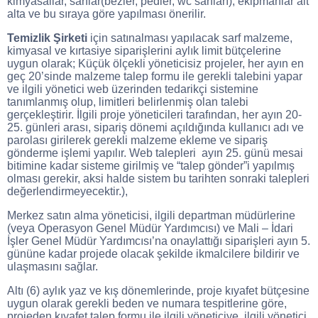
kimyasallar, sarflar(bezler, pedler, wc sarfları), ekipmanlar alt
alta ve bu sıraya göre yapılması önerilir.
Temizlik Şirketi
için satınalması yapılacak sarf malzeme,
kimyasal ve kırtasiye
siparişlerini aylık limit bütçelerine
uygun olarak; Küçük ölçekli yöneticisiz projeler, her ayın en
geç 20’sinde malzeme talep formu ile gerekli talebini yapar
ve ilgili yönetici web üzerinden tedarikçi sistemine
tanımlanmış olup, limitleri belirlenmiş olan talebi
gerçekleştirir. İlgili proje yöneticileri tarafından, her ayın 20-
25. günleri arası, sipariş dönemi açıldığında kullanıcı adı ve
parolası girilerek gerekli malzeme ekleme ve sipariş
gönderme işlemi yapılır. Web talepleri ayın 25. günü mesai
bitimine kadar sisteme girilmiş ve “talep gönder”i yapılmış
olması gerekir, aksi halde sistem bu tarihten sonraki talepleri
değerlendirmeyecektir.),
Merkez satın alma yöneticisi, ilgili departman müdürlerine
(veya Operasyon Genel Müdür Yardımcısı) ve Mali – İdari
İşler Genel Müdür Yardımcısı’na onaylattığı siparişleri ayın 5.
gününe kadar projede olacak şekilde ikmalcilere bildirir ve
ulaşmasını sağlar.
Altı (6) aylık yaz ve kış dönemlerinde, proje kıyafet bütçesine
uygun olarak gerekli beden ve numara tespitlerine göre,
projeden kıyafet talep formu ile ilgili yöneticiye, ilgili yönetici