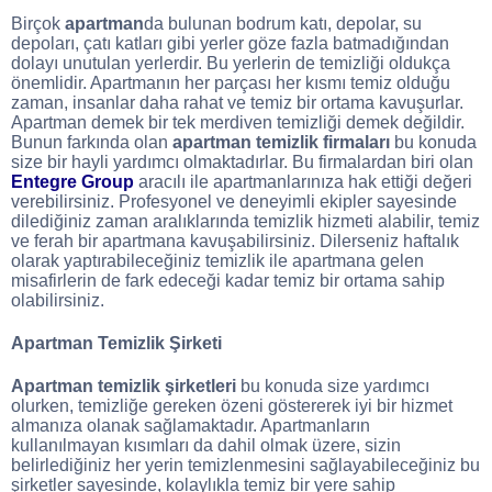
Birçok
apartman
da bulunan bodrum katı, depolar, su
depoları, çatı katları gibi yerler göze fazla batmadığından
dolayı unutulan yerlerdir. Bu yerlerin de temizliği oldukça
önemlidir. Apartmanın her parçası her kısmı temiz olduğu
zaman, insanlar daha rahat ve temiz bir ortama kavuşurlar.
Apartman demek bir tek merdiven temizliği demek değildir.
Bunun farkında olan
apartman temizlik firmaları
bu konuda
size bir hayli yardımcı olmaktadırlar. Bu firmalardan biri olan
Entegre Group
aracılı ile apartmanlarınıza hak ettiği değeri
verebilirsiniz. Profesyonel ve deneyimli ekipler sayesinde
dilediğiniz zaman aralıklarında temizlik hizmeti alabilir, temiz
ve ferah bir apartmana kavuşabilirsiniz. Dilerseniz haftalık
olarak yaptırabileceğiniz temizlik ile apartmana gelen
misafirlerin de fark edeceği kadar temiz bir ortama sahip
olabilirsiniz.
Apartman Temizlik Şirketi
Apartman temizlik şirketleri
bu konuda size yardımcı
olurken, temizliğe gereken özeni göstererek iyi bir hizmet
almanıza olanak sağlamaktadır. Apartmanların
kullanılmayan kısımları da dahil olmak üzere, sizin
belirlediğiniz her yerin temizlenmesini sağlayabileceğiniz bu
şirketler sayesinde, kolaylıkla temiz bir yere sahip