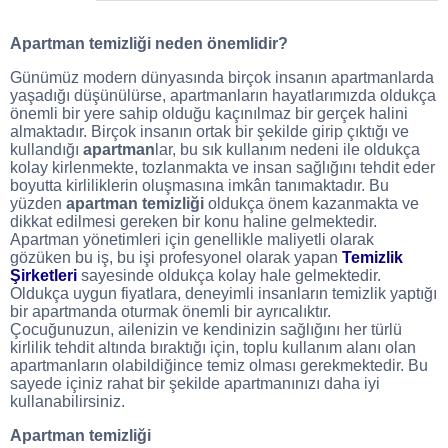
Apartman temizliği neden önemlidir?
Günümüz modern dünyasında birçok insanın apartmanlarda
yaşadığı düşünülürse, apartmanların hayatlarımızda oldukça
önemli bir yere sahip olduğu kaçınılmaz bir gerçek halini
almaktadır. Birçok insanın ortak bir şekilde girip çıktığı ve
kullandığı
apartman
lar, bu sık kullanım nedeni ile oldukça
kolay kirlenmekte, tozlanmakta ve insan sağlığını tehdit eder
boyutta kirliliklerin oluşmasına imkân tanımaktadır. Bu
yüzden
apartman temizliği
oldukça önem kazanmakta ve
dikkat edilmesi gereken bir konu haline gelmektedir.
Apartman yönetimleri için genellikle maliyetli olarak
gözüken bu iş, bu işi profesyonel olarak yapan
Temizlik
Şirketleri
sayesinde oldukça kolay hale gelmektedir.
Oldukça uygun fiyatlara, deneyimli insanların temizlik yaptığı
bir apartmanda oturmak önemli bir ayrıcalıktır.
Çocuğunuzun, ailenizin ve kendinizin sağlığını her türlü
kirlilik tehdit altında bıraktığı için, toplu kullanım alanı olan
apartmanların olabildiğince temiz olması gerekmektedir. Bu
sayede içiniz rahat bir şekilde apartmanınızı daha iyi
kullanabilirsiniz.
Apartman temizliği