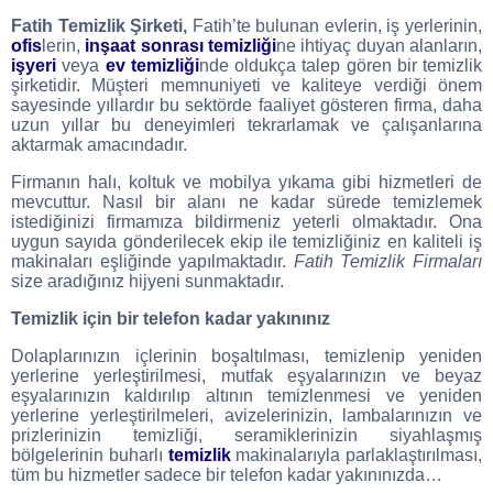
Fatih Temizlik Şirketi,
Fatih’te bulunan evlerin, iş yerlerinin,
ofis
lerin,
inşaat sonrası temizliği
ne ihtiyaç duyan alanların,
işyeri
veya
ev temizliği
nde oldukça talep gören bir temizlik
şirketidir. Müşteri memnuniyeti ve kaliteye verdiği önem
sayesinde yıllardır bu sektörde faaliyet gösteren firma, daha
uzun yıllar bu deneyimleri tekrarlamak ve çalışanlarına
aktarmak amacındadır.
Firmanın halı, koltuk ve mobilya yıkama gibi hizmetleri de
mevcuttur. Nasıl bir alanı ne kadar sürede temizlemek
istediğinizi firmamıza bildirmeniz yeterli olmaktadır. Ona
uygun sayıda gönderilecek ekip ile temizliğiniz en kaliteli iş
makinaları eşliğinde yapılmaktadır.
Fatih Temizlik Firmaları
size aradığınız hijyeni sunmaktadır.
Temizlik için bir telefon kadar yakınınız
Dolaplarınızın içlerinin boşaltılması, temizlenip yeniden
yerlerine yerleştirilmesi, mutfak eşyalarınızın ve beyaz
eşyalarınızın kaldırılıp altının temizlenmesi ve yeniden
yerlerine yerleştirilmeleri, avizelerinizin, lambalarınızın ve
prizlerinizin temizliği, seramiklerinizin siyahlaşmış
bölgelerinin buharlı
temizlik
makinalarıyla parlaklaştırılması,
tüm bu hizmetler sadece bir telefon kadar yakınınızda…