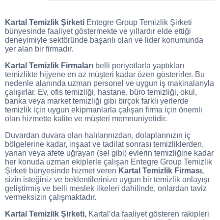
Kartal Temizlik Şirketi
Entegre Group Temizlik Şirketi
bünyesinde faaliyet göstermekte ve yıllardır elde ettiği
deneyimiyle sektöründe başarılı olan ve lider konumunda
yer alan bir firmadır.
Kartal Temizlik Firmaları
belli periyotlarla yaptıkları
temizlikte hijyene en az müşteri kadar özen gösterirler. Bu
nedenle alanında uzman personel ve uygun iş makinalarıyla
çalışırlar. Ev, ofis temizliği, hastane, büro temizliği, okul,
banka veya market temizliği gibi birçok farklı yerlerde
temizlik için uygun ekipmanlarla çalışan firma için önemli
olan hizmette kalite ve müşteri memnuniyetidir.
Duvardan duvara olan halılarınızdan, dolaplarınızın iç
bölgelerine kadar, inşaat ve tadilat sonrası temizliklerden,
yanan veya afete uğrayan (sel gibi) evlerin temizliğine kadar
her konuda uzman ekiplerle çalışan Entegre Group Temizlik
Şirketi bünyesinde hizmet veren
Kartal Temizlik Firması,
sizin isteğiniz ve beklentilerinize uygun bir temizlik anlayışı
geliştirmiş ve belli meslek ilkeleri dahilinde, onlardan taviz
vermeksizin çalışmaktadır.
Kartal Temizlik Şirketi,
Kartal’da faaliyet gösteren rakipleri