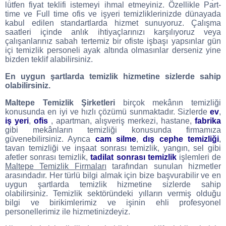
lütfen fiyat teklifi istemeyi ihmal etmeyiniz. Özellikle Part-
time ve Full time ofis ve işyeri temizliklerinizde dünayada
kabul edilen standartlarda hizmet sunuyoruz. Çalışma
saatleri içinde anlık ihtiyaçlarınızı karşılıyoruz veya
çalışanlarınız sabah tertemiz bir ofiste işbaşı yapsınlar gün
içi temizlik personeli ayak altında olmasınlar derseniz yine
bizden teklif alabilirsiniz.
En uygun şartlarda temizlik hizmetine sizlerde sahip
olabilirsiniz.
Maltepe Temizlik Şirketleri
birçok mekânın temizliği
konusunda en iyi ve hızlı çözümü sunmaktadır. Sizlerde
ev
,
iş yeri
,
ofis
, apartman, alışveriş merkezi, hastane,
fabrika
gibi mekânların temizliği konusunda firmamıza
güvenebilirsiniz. Ayrıca
cam silme
,
dış cephe temizliği
,
tavan temizliği ve inşaat sonrası temizlik, yangın, sel gibi
afetler sonrası temizlik,
tadilat sonrası temizlik
işlemleri de
Maltepe Temizlik Firmaları
tarafından sunulan hizmetler
arasındadır. Her türlü bilgi almak için bize başvurabilir ve en
uygun şartlarda temizlik hizmetine sizlerde sahip
olabilirsiniz. Temizlik sektöründeki yılların vermiş olduğu
bilgi ve birikimlerimiz ve işinin ehli profesyonel
personellerimiz ile hizmetinizdeyiz.