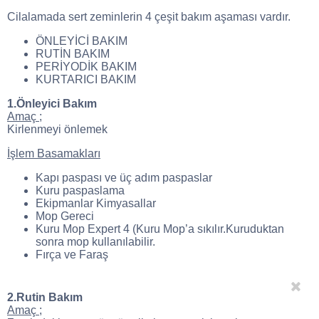
Cilalamada sert zeminlerin 4 çeşit bakım aşaması vardır.
ÖNLEYİCİ BAKIM
RUTİN BAKIM
PERİYODİK BAKIM
KURTARICI BAKIM
1.Önleyici Bakım
Amaç ;
Kirlenmeyi önlemek
İşlem Basamakları
Kapı paspası ve üç adım paspaslar
Kuru paspaslama
Ekipmanlar Kimyasallar
Mop Gereci
Kuru Mop Expert 4 (Kuru Mop’a sıkılır.Kuruduktan
sonra mop kullanılabilir.
Fırça ve Faraş
2.Rutin Bakım
Amaç ;