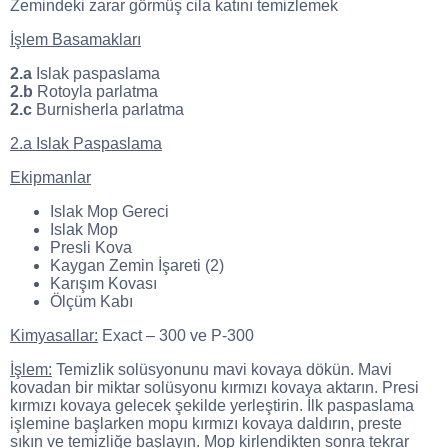
Zemindeki zarar görmüş cila katını temizlemek
İşlem Basamakları
2.a
Islak paspaslama
2.b
Rotoyla parlatma
2.c
Burnisherla parlatma
2.a Islak Paspaslama
Ekipmanlar
Islak Mop Gereci
Islak Mop
Presli Kova
Kaygan Zemin İşareti (2)
Karışım Kovası
Ölçüm Kabı
Kimyasallar:
Exact – 300 ve P-300
İşlem:
Temizlik solüsyonunu mavi kovaya dökün. Mavi
kovadan bir miktar solüsyonu kırmızı kovaya aktarın. Presi
kırmızı kovaya gelecek şekilde yerleştirin. İlk paspaslama
işlemine başlarken mopu kırmızı kovaya daldırın, preste
sıkın ve temizliğe başlayın. Mop kirlendikten sonra tekrar