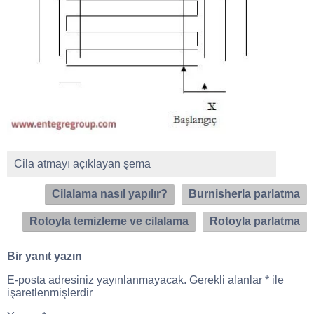
Cila atmayı açıklayan şema
Cilalama nasıl yapılır?
Burnisherla parlatma
Rotoyla temizleme ve cilalama
Rotoyla parlatma
Bir yanıt yazın
E-posta adresiniz yayınlanmayacak.
Gerekli alanlar
*
ile
işaretlenmişlerdir