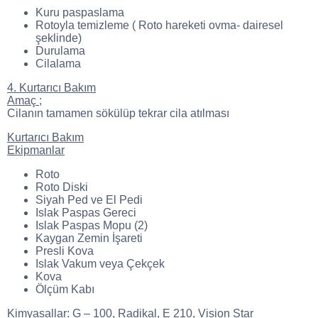
Kuru paspaslama
Rotoyla temizleme ( Roto hareketi ovma- dairesel
şeklinde)
Durulama
Cilalama
4. Kurtarıcı Bakım
Amaç ;
Cilanın tamamen sökülüp tekrar cila atılması
Kurtarıcı Bakım
Ekipmanlar
Roto
Roto Diski
Siyah Ped ve El Pedi
Islak Paspas Gereci
Islak Paspas Mopu (2)
Kaygan Zemin İşareti
Presli Kova
Islak Vakum veya Çekçek
Kova
Ölçüm Kabı
Kimyasallar:
G – 100, Radikal, E 210, Vision Star