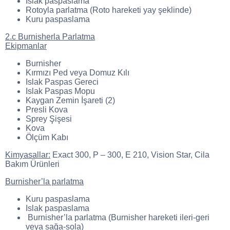
Islak paspaslama
Rotoyla parlatma (Roto hareketi yay şeklinde)
Kuru paspaslama
2.c Burnisherla Parlatma
Ekipmanlar
Burnisher
Kırmızı Ped veya Domuz Kılı
Islak Paspas Gereci
Islak Paspas Mopu
Kaygan Zemin İşareti (2)
Presli Kova
Sprey Şişesi
Kova
Ölçüm Kabı
Kimyasallar:
Exact 300, P – 300, E 210, Vision Star, Cila
Bakım Ürünleri
Burnisher’la parlatma
Kuru paspaslama
Islak paspaslama
Burnisher’la parlatma (Burnisher hareketi ileri-geri
veya sağa-sola)