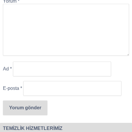
Yorum
*
Ad
*
E-posta
*
TEMİZLİK HİZMETLERİMİZ