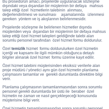
Bu prosedürün amacı, projelerde uygulanacak sözleşme
dışındaki veya dışarıdan bir müşterinin bir defaya mahsus
talep ettiği özel hizmetlerin talebinin alınması,
değerlendirilmesi ve sunulması aşamalarında izlenmesi
gereken yöntem ve iş akışlarının belirlenmesidir.
Projelerde sözleşme ile belirlenen hizmetler dışında
müşteriden veya dışarıdan bir müşterinin bir defaya mahsus
talep ettiği özel hizmet talepleri geldiğinde talebi alan
sorumlu personel tarafından özel hizmet formu doldurulur.
Özel
temizlik
hizmet formu doldurulurken özel hizmetin
içeriği ve kapsamı ile ilgili mümkün olduğunca detaylı
bilgiler alınarak özel hizmet formu üzerine kayıt edilir.
Özel hizmet talebini müşterisinden eksiksiz verilerle alan
proje müdürü / yönetici aynı gün özel hizmetin planlama
çalışmasını tamamlar ve gerekli durumlarda direktöre bilgi
verir.
Planlama çalışmasının tamamlanmasından sonra sorumlu
personel gerekli durumlarda bir üstü ile beraber özel
hizmetin ne zaman ve nasıl gerçekleşeceği konusunda
müşterisine bilgi verir.
Özel hizmetin tamamlanmasından sonra sorumlu personel