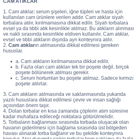
CAM ATIKLAR
1. Cam atıklar; serum şişeleri, iğne tüpleri ve hasta için
kullanılan cam ürünlere verilen addır. Cam atıklar siyah
torbalara atılır, kırılmamasına dikkat edilir. Siyah torbalara
evsel ya da tıbbi atık kesinlikle atılmaz. Bu atıkların alınması
ve nakli sırasında kesinlikle eldiven kullanılır. Cam atıklar,
evsel ve tıbbi atıkların dışında ayrı konteynıra atılır.
2.
Cam atıklar
ın atılmasında dikkat edilmesi gereken
hususlar.
a. Cam atıkların kırılmamasına dikkat edilir.
b. Fazla olan cam atıkları tek bir poşete değil, birçok
poşete bölünerek atılması gerekir.
c. Serum hortumları bu poşete atılmaz. Sadece kırmızı
poşete atılırlar.
3. Cam atıkların atılmasında ve saklanmasında yukarıda
yazılı hususlara dikkat edilmesi çevre ve insan sağlığı
açısından önem taşır.
4. Dolan torbalar en kısa zamanda çöplerin atım süresine
kadar muhafaza edileceği noktalara götürülmelidir.
5. Torbaların bağlanması sırasında torbada oluşacak olan
havanın giderilmesi için bağlama sırasında üst bölgeden
havası alınarak torba bağlanır ve bu şekilde konteynıra
konulur. Aksi durumda şişkin torbalar hem saklama da fazla